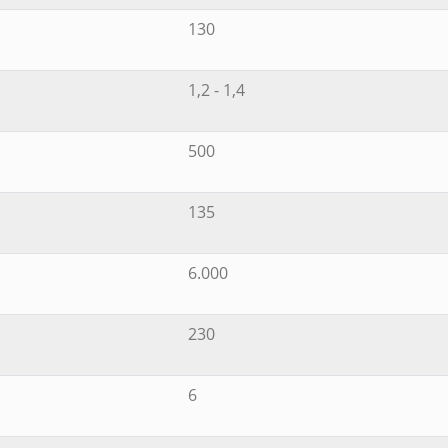
130
1,2 - 1,4
500
135
6.000
230
6