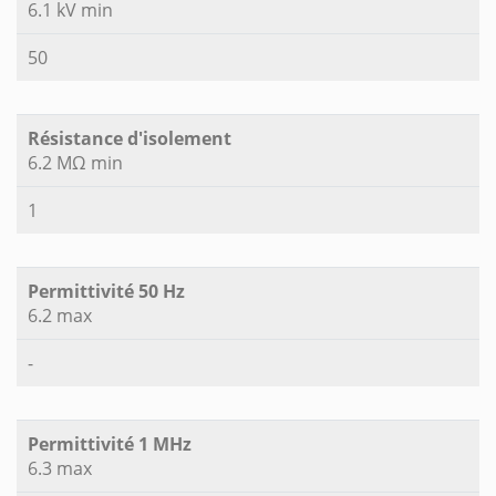
6.1 kV min
50
Résistance d'isolement
6.2 MΩ min
1
Permittivité 50 Hz
6.2 max
-
Permittivité 1 MHz
6.3 max