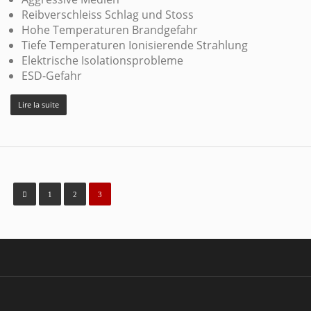
Reibverschleiss Schlag und Stoss
Hohe Temperaturen Brandgefahr
Tiefe Temperaturen Ionisierende Strahlung
Elektrische Isolationsprobleme
ESD-Gefahr
Lire la suite
1
2
3